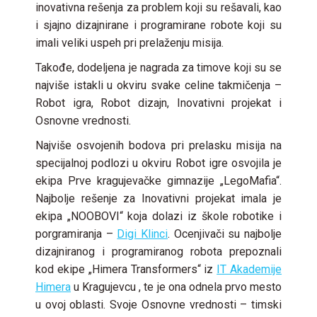
inovativna rešenja za problem koji su rešavali, kao
i sjajno dizajnirane i programirane robote koji su
imali veliki uspeh pri prelaženju misija.
Takođe, dodeljena je nagrada za timove koji su se
najviše istakli u okviru svake celine takmičenja –
Robot igra, Robot dizajn, Inovativni projekat i
Osnovne vrednosti.
Najviše osvojenih bodova pri prelasku misija na
specijalnoj podlozi u okviru Robot igre osvojila je
ekipa Prve kragujevačke gimnazije „LegoMafia“.
Najbolje rešenje za Inovativni projekat imala je
ekipa „NOOBOVI“ koja dolazi iz škole robotike i
porgramiranja –
Digi Klinci
. Ocenjivači su najbolje
dizajniranog i programiranog robota prepoznali
kod ekipe „Himera Transformers“ iz
IT Akademije
Himera
u Kragujevcu , te je ona odnela prvo mesto
u ovoj oblasti. Svoje Osnovne vrednosti – timski