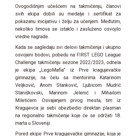
Ovogodišnjim učešćem na takmičenju, članovi
svih ekipa dobili su medalje i sertifikat za
pokazanu inicijativu i želju za učenjem. Međutim,
nekoliko timova se istaklo i zasluženo osvojilo
vredne nagrade.
Kada se sagledaju svi delovi takmičenja i ukupno
osvojeni bodovi, pobedu na FIRST LEGO League
Challenge takmičenju sezone 2022/2023, odnela
je ekipa „LegoMafia” iz Prve kragujevačke
gimnazije, na čelu sa mentorima Katarinom
Veljković, Anom Stanković, Ljubicom Mudrić
Staniškovski, Marinom Jelenić i Mihailom
Miletićem. Osvajanjem prvog mesta, tim iz
Kragujevca je sebi obezbedio direktan plasman
na regionalno takmičenje koje će se održati 18.
marta u Sloveniji.
Pored ekipe Prve kragujevačke gimnazije, koja je