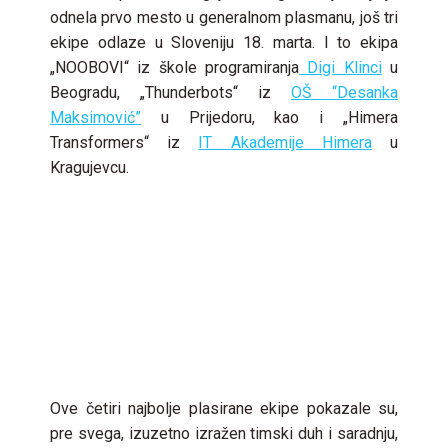
odnela prvo mesto u generalnom plasmanu, još tri
ekipe odlaze u Sloveniju 18. marta. I to ekipa
„NOOBOVI“ iz škole programiranja
Digi Klinci
u
Beogradu, „Thunderbots“ iz
OŠ “Desanka
Maksimović”
u Prijedoru, kao i „Himera
Transformers“ iz
IT Akademije Himera
u
Kragujevcu.
Ove četiri najbolje plasirane ekipe pokazale su,
pre svega, izuzetno izražen timski duh i saradnju,