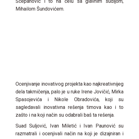
Šćepanović i to na čelu sa glavnim sudijom,
Mihailom Šundovićem.
Ocenjivanje inovativog projekta kao najkreativnijeg
dela takmičenja, palo je u ruke Irene Jovičić, Mirka
Spasojevića i Nikole Obradovića, koji su
sagledavali inovativna rešenja timova kao i to
zašto i na koji način su odabrali baš ta rešenja.
Suad Suljović, Ivan Miletić i Ivan Paunović su
razmatrali i ocenjivali način na koji je dizajniran i