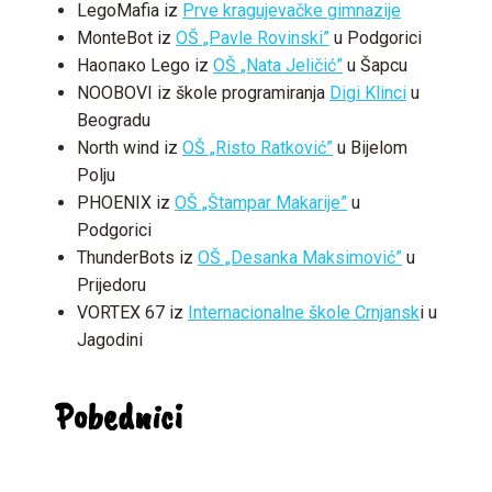
LegoMafia iz
Prve kragujevačke gimnazije
MonteBot iz
OŠ „Pavle Rovinski”
u Podgorici
Наопако Lego iz
OŠ „Nata Jeličić”
u Šapcu
NOOBOVI iz škole programiranja
Digi Klinci
u
Beogradu
North wind iz
OŠ „Risto Ratković”
u Bijelom
Polju
PHOENIX iz
OŠ „Štampar Makarije”
u
Podgorici
ThunderBots iz
OŠ „Desanka Maksimović”
u
Prijedoru
VORTEX 67 iz
Internacionalne škole Crnjansk
i u
Jagodini
Pobednici