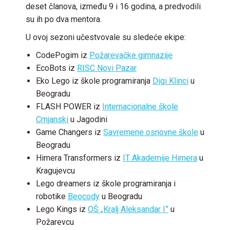
deset članova, između 9 i 16 godina, a predvodili
su ih po dva mentora.
U ovoj sezoni učestvovale su sledeće ekipe:
CodePogim iz
Požarevačke gimnazije
EcoBots iz
RISC Novi Pazar
Eko Lego iz škole programiranja
Digi Klinci
u
Beogradu
FLASH POWER iz
Internacionalne škole
Crnjanski
u Jagodini
Game Changers iz
Savremene osnovne škole
u
Beogradu
Himera Transformers iz
IT Akademije Himera
u
Kragujevcu
Lego dreamers iz škole programiranja i
robotike
Beocody
u Beogradu
Lego Kings iz
OŠ „Kralj Aleksandar I”
u
Požarevcu