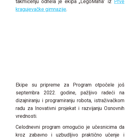
takmičenju odnela je ekipa „LegoMafia“ iz
Prve
kragujevačke gimnazije
.
Ekipe su pripreme za Program otpočele još
septembra 2022. godine, pažljivo radeći na
dizajniranju i programiranju robota, istraživačkom
radu za Inovativni projekat i razvijanju Osnovnih
vrednosti.
Celodnevni program omogućio je učesnicima da
kroz zabavno i uzbudljivo praktično učenje i